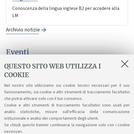
Conoscenza della lingua inglese B2 per accedere alla
LM
Archivio notizie
Eventi
Non ci sono eventi
QUESTO SITO WEB UTILIZZA I
Archivio eventi
COOKIE
Nel nostro sito utilizziamo sia cookie tecnici necessari per il suo
Eventi di orientamento
funzionamento, sia cookie e altri strumenti di tracciamento facoltativi
che potrai attivare solo con il tuo consenso.
Oggi non ci sono open day
Cookie e altri strumenti di tracciamento facoltativi sono usati per
Vai agli eventi di orientamento
analisi statistiche, misure sull'efficacia della comunicazione
istituzionale e analisi dei comportamenti degli utenti.
Se chiudi questo banner continuerai la navigazione solo con i cookie
necessari.