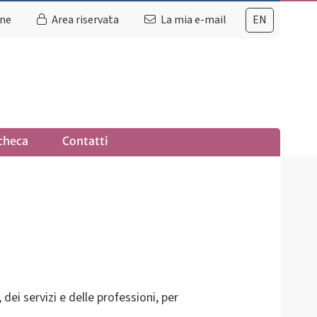
ine
Area riservata
La mia e-mail
EN
checa
Contatti
dei servizi e delle professioni, per