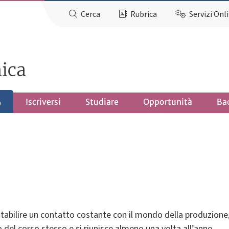
Cerca
Rubrica
Servizi Onl
nica
Iscriversi
Studiare
Opportunità
Ba
o
 stabilire un contatto costante con il mondo della produzione, 
o del corso stesso e si riunisce almeno una volta all’anno.