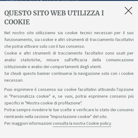
QUESTO SITO WEB UTILIZZA I
COOKIE
Allegati
Nel nostro sito utilizziamo sia cookie tecnici necessari per il suo
funzionamento, sia cookie e altri strumenti di tracciamento facoltativi
Giustificativo per datore di lavoro
che potrai attivare solo con il tuo consenso.
[ .pdf 471Kb ]
Cookie e altri strumenti di tracciamento facoltativi sono usati per
analisi statistiche, misure sull'efficacia della comunicazione
istituzionale e analisi dei comportamenti degli utenti.
Se chiudi questo banner continuerai la navigazione solo con i cookie
necessari.
Puoi esprimere il consenso sui cookie facoltativi attivando l'opzione
Sosteniamo il diritto alla conoscenza
in "Personalizza cookie" e, se vuoi, potrai esprimere consensi più
specifici in "Mostra cookie di profilazione".
Seguici su:
Potrai sempre rivedere le tue scelte e verificare lo stato dei consensi
rientrando nella sezione "Impostazione cookie" del sito.
Per maggiori informazioni
consulta la nostra Cookie policy
.
App: