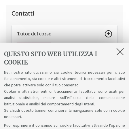
Contatti
Tutor del corso
Come ti può aiutare
Dalla scelta del corso all’orario
delle lezioni, dalla compilazione del piano di studi agli
QUESTO SITO WEB UTILIZZA I
esami o alle indicazioni per la tesi. Studia come te, può
COOKIE
consigliarti su come organizzare gli studi.
Alessia Del Duca
Nel nostro sito utilizziamo sia cookie tecnici necessari per il suo
funzionamento, sia cookie e altri strumenti di tracciamento facoltativi
che potrai attivare solo con il tuo consenso.
Cookie e altri strumenti di tracciamento facoltativi sono usati per
analisi statistiche, misure sull'efficacia della comunicazione
istituzionale e analisi dei comportamenti degli utenti.
Se chiudi questo banner continuerai la navigazione solo con i cookie
necessari.
Puoi esprimere il consenso sui cookie facoltativi attivando l'opzione
Sosteniamo il diritto alla conoscenza