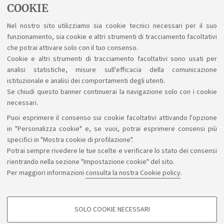
COOKIE
Biblioteche e risorse digitali
Nel nostro sito utilizziamo sia cookie tecnici necessari per il suo
funzionamento, sia cookie e altri strumenti di tracciamento facoltativi
Un patrimonio fatto di scienza, arte, storia a
che potrai attivare solo con il tuo consenso.
tua disposizione gratuitamente, anche online.
Cookie e altri strumenti di tracciamento facoltativi sono usati per
analisi statistiche, misure sull'efficacia della comunicazione
istituzionale e analisi dei comportamenti degli utenti.
Se chiudi questo banner continuerai la navigazione solo con i cookie
necessari.
Puoi esprimere il consenso sui cookie facoltativi attivando l'opzione
Sosteniamo il diritto alla conoscenza
in "Personalizza cookie" e, se vuoi, potrai esprimere consensi più
specifici in "Mostra cookie di profilazione".
Seguici su:
Potrai sempre rivedere le tue scelte e verificare lo stato dei consensi
rientrando nella sezione "Impostazione cookie" del sito.
Per maggiori informazioni
consulta la nostra Cookie policy
.
App:
SOLO COOKIE NECESSARI
COOKIE DI PROFILAZIONE - FACOLTATIVI