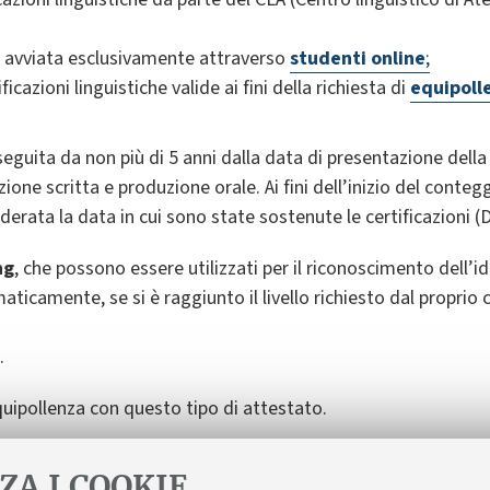
re avviata esclusivamente attraverso
studenti online
;
ficazioni linguistiche valide ai fini della richiesta di
equipolle
seguita da non più di 5 anni dalla data di presentazione della
one scritta e produzione orale. Ai fini dell’inizio del contegg
iderata la data in cui sono state sostenute le certificazioni 
ng
, che possono essere utilizzati per il riconoscimento dell’i
aticamente, se si è raggiunto il livello richiesto dal proprio 
.
uipollenza con questo tipo di attestato.
e le pagine del sito d’Ateneo dedicate ai
servizi CLA
ZA I COOKIE