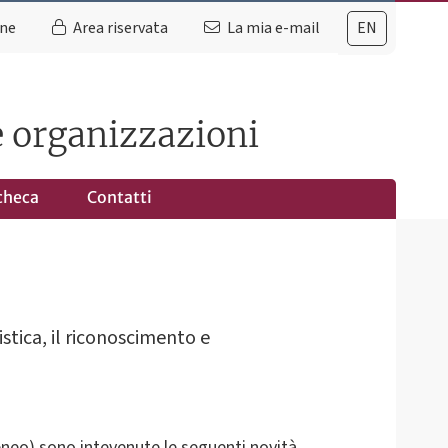
ine
Area riservata
La mia e-mail
EN
le organizzazioni
checa
Contatti
istica, il riconoscimento e
teneo) sono intevenute le seguenti novità