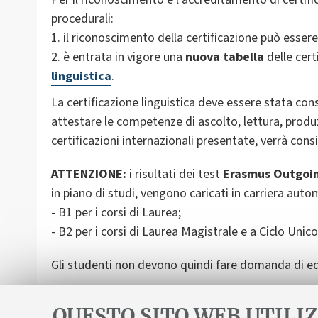
procedurali:
1. il riconoscimento della certificazione può esse
2. è entrata in vigore una
nuova tabella
delle certi
linguistica
.
La certificazione linguistica deve essere stata con
attestare le competenze di ascolto, lettura, produzi
certificazioni internazionali presentate, verrà cons
ATTENZIONE:
i risultati dei test
Erasmus Outgoi
in piano di studi, vengono caricati in carriera autom
- B1 per i corsi di Laurea;
- B2 per i corsi di Laurea Magistrale e a Ciclo Unico
Gli studenti non devono quindi fare domanda di eq
Per maggiori informazioni si consiglia di consultar
QUESTO SITO WEB UTILIZ