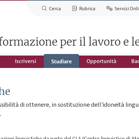
Cerca
Rubrica
Servizi Onl
formazione per il lavoro e 
Iscriversi
Opportunità
Ba
Studiare
che
ibilità di ottenere, in sostituzione dell’idoneità lingu
.
cazioni linguistiche da parte del CLA (Centro linguistico di A