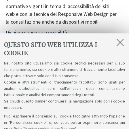
normative vigenti in tema di accessibilità dei siti
web e con la tecnica del Responsive Web Design per
la consultazione anche da dispositivi mobili.
Dichiarazione di accessibilità
Segnalazioni sull'accessibilità
QUESTO SITO WEB UTILIZZA I
COOKIE
Nonostante le verifiche, non è sempre possibile
garantire la completa accessibilità del sito. Vi
Nel nostro sito utilizziamo sia cookie tecnici necessari per il suo
preghiamo di segnalarci difficoltà riscontrate
funzionamento, sia cookie e altri strumenti di tracciamento facoltativi
nell'accesso alle informazioni e ai servizi scrivendo a
che potrai attivare solo con il tuo consenso.
Cookie e altri strumenti di tracciamento facoltativi sono usati per
accessibile@unibo.it
.
analisi statistiche, misure sull'efficacia della comunicazione
istituzionale e analisi dei comportamenti degli utenti.
Se chiudi questo banner continuerai la navigazione solo con i cookie
necessari.
Puoi esprimere il consenso sui cookie facoltativi attivando l'opzione
Sosteniamo il diritto alla conoscenza
in "Personalizza cookie" e, se vuoi, potrai esprimere consensi più