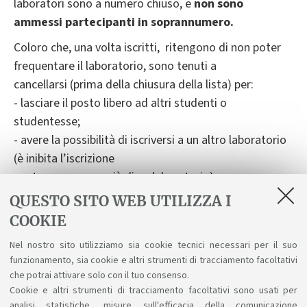
laboratori sono a numero chiuso, e
non sono
ammessi partecipanti in soprannumero.
Coloro che, una volta iscritti, ritengono di non poter
frequentare il laboratorio, sono tenuti a
cancellarsi (prima della chiusura della lista) per:
- lasciare il posto libero ad altri studenti o
studentesse;
- avere la possibilità di iscriversi a un altro laboratorio
(è inibita l’iscrizione
contemporanea a più di un laboratorio).
QUESTO SITO WEB UTILIZZA I
Nel caso in cui lo studente non riesca a cancellarsi
COOKIE
prima della chiusura della lista, deve inviare richiesta di
cancellazione a
Nel nostro sito utilizziamo sia cookie tecnici necessari per il suo
didatticascienzeformazione.ufficiodidattico@unibo.it,
funzionamento, sia cookie e altri strumenti di tracciamento facoltativi
specificando
esattamente
il laboratorio del quale
che potrai attivare solo con il tuo consenso.
Cookie e altri strumenti di tracciamento facoltativi sono usati per
chiede la cancellazione.
analisi statistiche, misure sull'efficacia della comunicazione