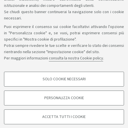
istituzionale e analisi dei comportamenti degli utenti.
Se chiudi questo banner continuerai la navigazione solo con i cookie
necessari.
Puoi esprimere il consenso sui cookie facoltativi attivando l'opzione
Sosteniamo il diritto alla conoscenza
in "Personalizza cookie" e, se vuoi, potrai esprimere consensi più
specifici in "Mostra cookie di profilazione".
Seguici su:
Potrai sempre rivedere le tue scelte e verificare lo stato dei consensi
rientrando nella sezione "Impostazione cookie" del sito.
Per maggiori informazioni
consulta la nostra Cookie policy
.
App:
SOLO COOKIE NECESSARI
COOKIE DI PROFILAZIONE - FACOLTATIVI
©Copyright 2026 - ALMA MATER STUDIORUM - Università di
Si tratta di cookie utilizzati per analizzare le caratteristiche della navigazione
PERSONALIZZA COOKIE
degli utenti, creare profili in base al loro comportamento sul sito, per analisi
Bologna - Via Zamboni, 33 - 40126 Bologna - PI: 01131710376 -
di marketing.
CF: 80007010376
Mostra cookie di profilazione
Privacy
Note legali
Informazioni sul sito e accessibilità
ACCETTA TUTTI I COOKIE
Impostazioni cookie
Google/Youtube Video