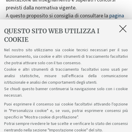
previsti dalla normativa vigente.
A questo proposito si consiglia di consultare la
pagina
web dedicata
.
QUESTO SITO WEB UTILIZZA I
COOKIE
Per ulteriori informazioni è possibile contattare la
Nel nostro sito utilizziamo sia cookie tecnici necessari per il suo
Tutor del Corso al seguente indirizzo
funzionamento, sia cookie e altri strumenti di tracciamento facoltativi
mail:
didatticascienzeformazione.lmeducazioneperma
che potrai attivare solo con il tuo consenso.
Cookie e altri strumenti di tracciamento facoltativi sono usati per
nente@unibo.it
analisi statistiche, misure sull'efficacia della comunicazione
istituzionale e analisi dei comportamenti degli utenti.
Se chiudi questo banner continuerai la navigazione solo con i cookie
necessari.
Puoi esprimere il consenso sui cookie facoltativi attivando l'opzione
Sosteniamo il diritto alla conoscenza
in "Personalizza cookie" e, se vuoi, potrai esprimere consensi più
specifici in "Mostra cookie di profilazione".
Seguici su:
Potrai sempre rivedere le tue scelte e verificare lo stato dei consensi
rientrando nella sezione "Impostazione cookie" del sito.