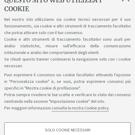
QUESTO SITO WEB UTILIZZA I
COOKIE
Utilizzo del marchio di Ateneo nella prova finale
Se si sceglie di inserire il marchio di Ateneo
Nel nostro sito utilizziamo sia cookie tecnici necessari per il suo
funzionamento, sia cookie e altri strumenti di tracciamento facoltativi
utilizzare i modelli copertina e frontespizio che si
che potrai attivare solo con il tuo consenso.
trovano in questa pagina.
Cookie e altri strumenti di tracciamento facoltativi sono usati per
analisi statistiche, misure sull'efficacia della comunicazione
istituzionale e analisi dei comportamenti degli utenti.
Se chiudi questo banner continuerai la navigazione solo con i cookie
necessari.
Puoi esprimere il consenso sui cookie facoltativi attivando l'opzione
Sosteniamo il diritto alla conoscenza
in "Personalizza cookie" e, se vuoi, potrai esprimere consensi più
specifici in "Mostra cookie di profilazione".
Seguici su:
Potrai sempre rivedere le tue scelte e verificare lo stato dei consensi
rientrando nella sezione "Impostazione cookie" del sito.
Per maggiori informazioni
consulta la nostra Cookie policy
.
App:
SOLO COOKIE NECESSARI