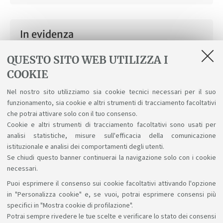
In evidenza
Formazione obbligatoria su sicurezza e salute
QUESTO SITO WEB UTILIZZA I
COOKIE
Come scegliere il tutor accademico -
LM Scienze dell'educazione permanente
Nel nostro sito utilizziamo sia cookie tecnici necessari per il suo
funzionamento, sia cookie e altri strumenti di tracciamento facoltativi
e della formazione continua a.a.2025-26
che potrai attivare solo con il tuo consenso.
[ .pdf 91Kb ]
Cookie e altri strumenti di tracciamento facoltativi sono usati per
analisi statistiche, misure sull'efficacia della comunicazione
istituzionale e analisi dei comportamenti degli utenti.
Se chiudi questo banner continuerai la navigazione solo con i cookie
necessari.
Puoi esprimere il consenso sui cookie facoltativi attivando l'opzione
Sosteniamo il diritto alla conoscenza
in "Personalizza cookie" e, se vuoi, potrai esprimere consensi più
specifici in "Mostra cookie di profilazione".
Seguici su:
Potrai sempre rivedere le tue scelte e verificare lo stato dei consensi