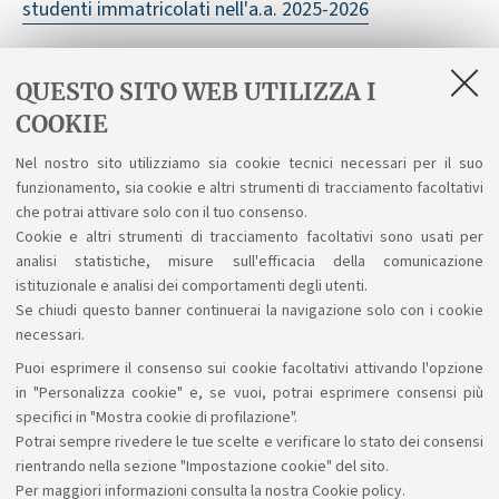
studenti immatricolati nell'a.a. 2025-2026
QUESTO SITO WEB UTILIZZA I
COOKIE
Ti potrebbe interessare anche
Nel nostro sito utilizziamo sia cookie tecnici necessari per il suo
funzionamento, sia cookie e altri strumenti di tracciamento facoltativi
Tutor didattici
che potrai attivare solo con il tuo consenso.
[ .xlsx 14Kb ]
Cookie e altri strumenti di tracciamento facoltativi sono usati per
analisi statistiche, misure sull'efficacia della comunicazione
istituzionale e analisi dei comportamenti degli utenti.
Se chiudi questo banner continuerai la navigazione solo con i cookie
necessari.
Puoi esprimere il consenso sui cookie facoltativi attivando l'opzione
Sosteniamo il diritto alla conoscenza
in "Personalizza cookie" e, se vuoi, potrai esprimere consensi più
specifici in "Mostra cookie di profilazione".
Seguici su:
Potrai sempre rivedere le tue scelte e verificare lo stato dei consensi
rientrando nella sezione "Impostazione cookie" del sito.
Per maggiori informazioni
consulta la nostra Cookie policy
.