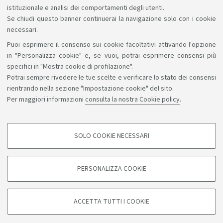
istituzionale e analisi dei comportamenti degli utenti.
Se chiudi questo banner continuerai la navigazione solo con i cookie
necessari.
Puoi esprimere il consenso sui cookie facoltativi attivando l'opzione
Sosteniamo il diritto alla conoscenza
in "Personalizza cookie" e, se vuoi, potrai esprimere consensi più
specifici in "Mostra cookie di profilazione".
Seguici su:
Potrai sempre rivedere le tue scelte e verificare lo stato dei consensi
rientrando nella sezione "Impostazione cookie" del sito.
Per maggiori informazioni
consulta la nostra Cookie policy
.
App:
SOLO COOKIE NECESSARI
COOKIE DI PROFILAZIONE - FACOLTATIVI
©Copyright 2026 - ALMA MATER STUDIORUM - Università di
Si tratta di cookie utilizzati per analizzare le caratteristiche della navigazione
PERSONALIZZA COOKIE
degli utenti, creare profili in base al loro comportamento sul sito, per analisi
Bologna - Via Zamboni, 33 - 40126 Bologna - PI: 01131710376 -
di marketing.
CF: 80007010376
Mostra cookie di profilazione
Privacy
Note legali
Informazioni sul sito e accessibilità
ACCETTA TUTTI I COOKIE
Impostazioni cookie
Google/Youtube Video