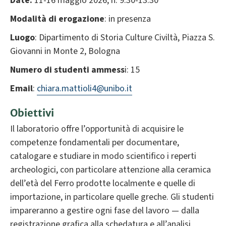
Date:
11-16 maggio 2026, h. 9.30-13.30
Modalità di erogazione
: in presenza
Luogo
: Dipartimento di Storia Culture Civiltà, Piazza S.
Giovanni in Monte 2, Bologna
Numero di studenti ammess
i: 15
Email
:
chiara.mattioli4@unibo.it
Obiettivi
Il laboratorio offre l’opportunità di acquisire le
competenze fondamentali per documentare,
catalogare e studiare in modo scientifico i reperti
archeologici, con particolare attenzione alla ceramica
dell’età del Ferro prodotte localmente e quelle di
importazione, in particolare quelle greche. Gli studenti
impareranno a gestire ogni fase del lavoro — dalla
registrazione grafica alla schedatura e all’analisi