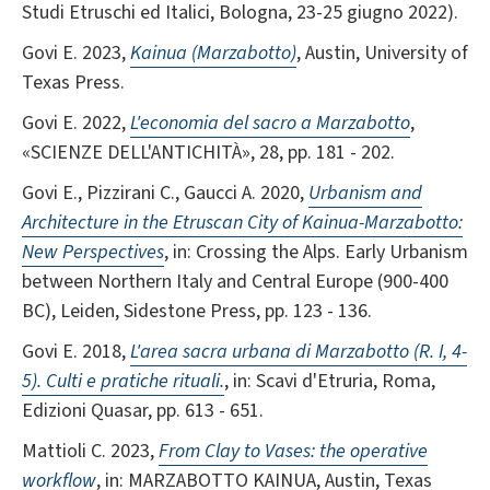
Studi Etruschi ed Italici, Bologna, 23-25 giugno 2022).
Govi E. 2023,
Kainua (Marzabotto)
, Austin, University of
Texas Press.
Govi E. 2022,
L'economia del sacro a Marzabotto
,
«SCIENZE DELL'ANTICHITÀ», 28, pp. 181 - 202.
Govi E., Pizzirani C., Gaucci A. 2020,
Urbanism and
Architecture in the Etruscan City of Kainua-Marzabotto:
New Perspectives
, in: Crossing the Alps. Early Urbanism
between Northern Italy and Central Europe (900-400
BC), Leiden, Sidestone Press, pp. 123 - 136.
Govi E. 2018,
L'area sacra urbana di Marzabotto (R. I, 4-
5). Culti e pratiche rituali.
, in: Scavi d'Etruria, Roma,
Edizioni Quasar, pp. 613 - 651.
Mattioli C. 2023,
From Clay to Vases: the operative
workflow
, in: MARZABOTTO KAINUA, Austin, Texas