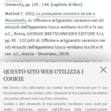
University, pp. 135 - 144. [capitolo di libro]
Mattioli C. 2022,
La produzione ceramica locale a
Marzabotto
, in: Officine e artigianato ceramico nei siti
etruschi dell’Appennino tosco-emiliano tra VII e IV sec.
a.C., Roma, GIORGIO BRETSCHNEIDER EDITORE S.r.l,
pp. 93 - 123 (atti di: Officine e artigianato ceramico nei
siti etruschi dell’Appennino tosco-emiliano tra VII e IV
sec. a.C., Arezzo - Dicomano, 2019).
Mattioli C., Morpurgo G. , Pizzirani C., 2017,
The Craft
Settings in Kainua-Marzabotto: Places and
QUESTO SITO WEB UTILIZZA I
Archaeological Issues
, «ARCHEOLOGIA E
COOKIE
CALCOLATORI», 28, pp. 113 - 127.
Nel nostro sito utilizziamo sia cookie tecnici necessari per il suo
Mattioli C. 2013,
Atlante tipologico delle forme
funzionamento, sia cookie e altri strumenti di tracciamento facoltativi
ceramiche di produzione locale in Etruria Padana
,
che potrai attivare solo con il tuo consenso.
Cookie e altri strumenti di tracciamento facoltativi sono usati per
Bologna, Ante Quem, pp. 564 (STUDI E SCAVI).
analisi statistiche, misure sull'efficacia della comunicazione