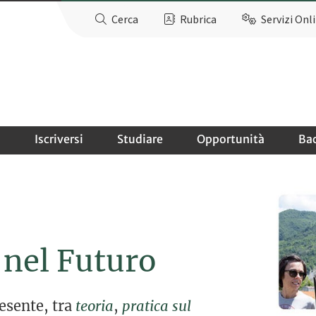
Cerca
Rubrica
Servizi Onl
o
Iscriversi
Studiare
Opportunità
Ba
 nel Futuro
resente, tra
teoria
,
pratica sul