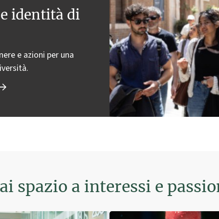
e identità di
enere e azioni per una
iversità.
ai spazio a interessi e passio