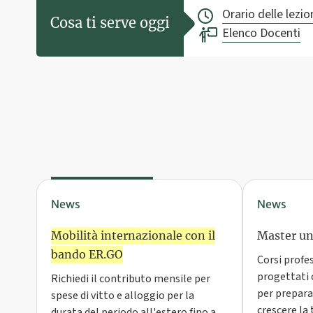
Orario delle lezio
Cosa ti serve oggi
Elenco Docenti
News
News
Mobilità internazionale con il
Master uni
bando ER.GO
Corsi profe
progettati 
Richiedi il contributo mensile per
per preparar
spese di vitto e alloggio per la
crescere la t
durata del periodo all'estero fino a