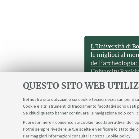
L’Università di B
le migliori al mo
dell’archeologia:
University Rankin
Archaeology, l’A
QUESTO SITO WEB UTILIZ
il 19° posto globa
20 internazionale 
Nel nostro sito utilizziamo sia cookie tecnici necessari per il 
Cookie e altri strumenti di tracciamento facoltativi sono usati p
Se chiudi questo banner continuerai la navigazione solo con i 
Puoi esprimere il consenso sui cookie facoltativi attivando l'op
Potrai sempre rivedere le tue scelte e verificare lo stato dei 
Sosteniamo il diritto alla conoscenza
Per maggiori informazioni
consulta la nostra Cookie policy
.