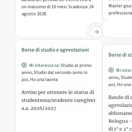
Master giust
un massimo di 10 mesi. Scadenza: 24
professiona
agosto 2026.
Borse di studio e agevolazioni
Borse di s
Mi interessa se:
Studio al primo
Mi inter
anno, Studio dal secondo anno in
anno, Studi
poi, Ho una laurea
poi, Ho una
Avviso per ottenere lo status di
Bando di 
studentessa/studente caregiver
agevolazio
a.a. 2026/2027
abboname
Bologna –
di 1° e 2° 