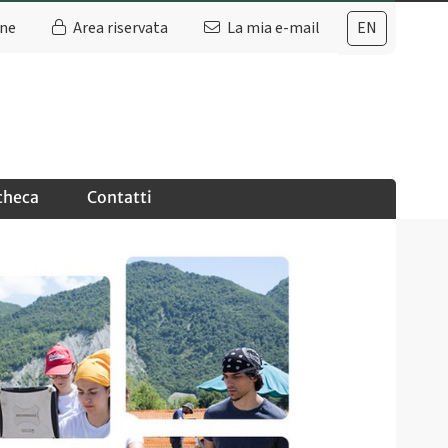
ine
Area riservata
La mia e-mail
EN
checa
Contatti