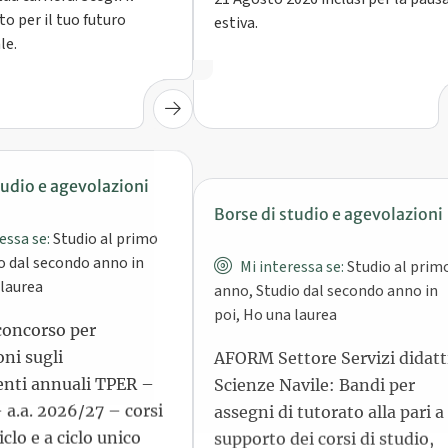
o per il tuo futuro
estiva.
le.
tudio e agevolazioni
Borse di studio e agevolazioni
essa se:
Studio al primo
Mi interessa se:
Studio al prim
o dal secondo anno in
anno, Studio dal secondo anno in
 laurea
poi, Ho una laurea
concorso per
AFORM Settore Servizi didatt
ni sugli
Scienze Navile: Bandi per
nti annuali TPER –
assegni di tutorato alla pari a
 a.a. 2026/27 – corsi
supporto dei corsi di studio,
ciclo e a ciclo unico
dell'apprendimento delle
materie di base e delle attivit