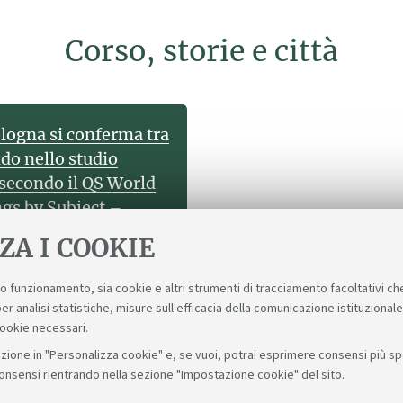
Corso, storie e città
ologna si conferma tra
ndo nello studio
 secondo il QS World
gs by Subject –
lma Mater raggiunge
ZA I COOKIE
le, entrando nella top
della disciplina.
suo funzionamento, sia cookie e altri strumenti di tracciamento facoltativi ch
er analisi statistiche, misure sull'efficacia della comunicazione istituzional
cookie necessari.
zione in "Personalizza cookie" e, se vuoi, potrai esprimere consensi più spec
consensi rientrando nella sezione "Impostazione cookie" del sito.
Seguic