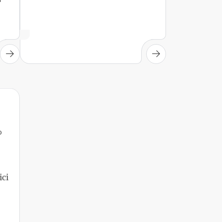
o
ici
à