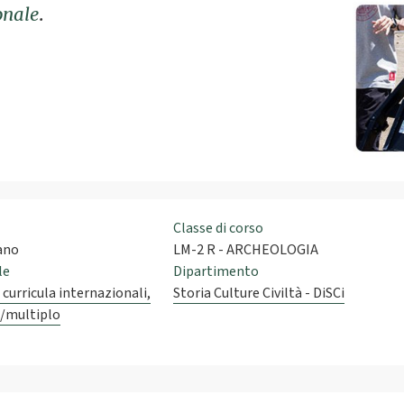
onale
.
Classe di corso
iano
LM-2 R - ARCHEOLOGIA
le
Dipartimento
 curricula internazionali,
Storia Culture Civiltà - DiSCi
o/multiplo