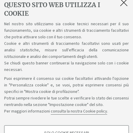
QUESTO SITO WEB UTILIZZA I
Tirocinio
COOKIE
Trasferimenti, cambi di corso o
Nel nostro sito utilizziamo sia cookie tecnici necessari per il suo
passaggi
funzionamento, sia cookie e altri strumenti di tracciamento facoltativi
che potrai attivare solo con il tuo consenso.
Vuoi inviare suggerimenti o
Cookie e altri strumenti di tracciamento facoltativi sono usati per
segnalazioni
analisi statistiche, misure sull'efficacia della comunicazione
istituzionale e analisi dei comportamenti degli utenti.
Se chiudi questo banner continuerai la navigazione solo con i cookie
necessari.
Puoi esprimere il consenso sui cookie facoltativi attivando l'opzione
Sosteniamo il diritto alla conoscenza
in "Personalizza cookie" e, se vuoi, potrai esprimere consensi più
specifici in "Mostra cookie di profilazione".
Seguici su:
Potrai sempre rivedere le tue scelte e verificare lo stato dei consensi
rientrando nella sezione "Impostazione cookie" del sito.
Per maggiori informazioni
consulta la nostra Cookie policy
.
App: