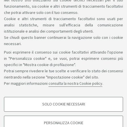
Nel nostro sito utilizziamo sia cookie tecnici necessari per il suo
Curriculum Electrical Engineering: per studenti
funzionamento, sia cookie e altri strumenti di tracciamento facoltativi
immatricolati nell'a.a. 2019-20
che potrai attivare solo con il tuo consenso.
Cookie e altri strumenti di tracciamento facoltativi sono usati per
analisi statistiche, misure sull'efficacia della comunicazione
istituzionale e analisi dei comportamenti degli utenti.
Se chiudi questo banner continuerai la navigazione solo con i cookie
necessari.
Puoi esprimere il consenso sui cookie facoltativi attivando l'opzione
Sosteniamo il diritto alla conoscenza
in "Personalizza cookie" e, se vuoi, potrai esprimere consensi più
specifici in "Mostra cookie di profilazione".
Seguici su:
Potrai sempre rivedere le tue scelte e verificare lo stato dei consensi
rientrando nella sezione "Impostazione cookie" del sito.
Per maggiori informazioni
consulta la nostra Cookie policy
.
App:
SOLO COOKIE NECESSARI
COOKIE DI PROFILAZIONE - FACOLTATIVI
©Copyright 2026 - ALMA MATER STUDIORUM - Università di
Si tratta di cookie utilizzati per analizzare le caratteristiche della navigazione
PERSONALIZZA COOKIE
degli utenti, creare profili in base al loro comportamento sul sito, per analisi
Bologna - Via Zamboni, 33 - 40126 Bologna - PI: 01131710376 -