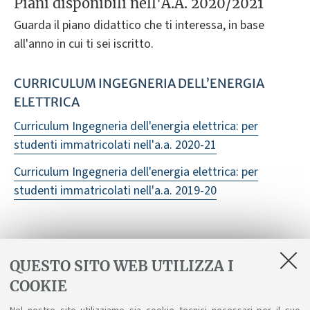
Piani disponibili nell'A.A. 2020/2021
Guarda il piano didattico che ti interessa, in base
all'anno in cui ti sei iscritto.
CURRICULUM INGEGNERIA DELL’ENERGIA
ELETTRICA
Curriculum Ingegneria dell'energia elettrica: per
studenti immatricolati nell'a.a. 2020-21
Curriculum Ingegneria dell'energia elettrica: per
studenti immatricolati nell'a.a. 2019-20
CURRICULUM ELECTRICAL ENGINEERING
QUESTO SITO WEB UTILIZZA I
Curriculum Electrical Engineering: per studenti
COOKIE
immatricolati nell'a.a. 2020-21