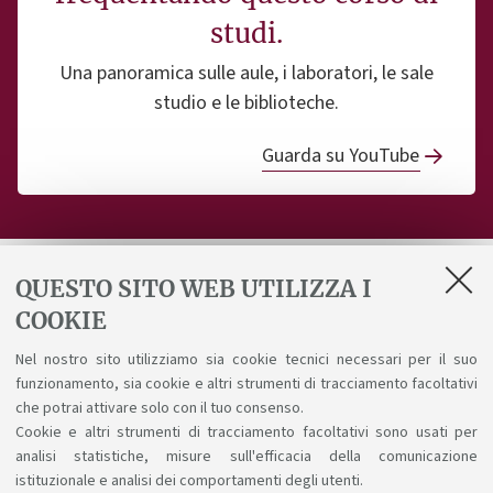
studi.
Una panoramica sulle aule, i laboratori, le sale
studio e le biblioteche.
Guarda su YouTube
QUESTO SITO WEB UTILIZZA I
Ricevi aggiornamenti sul corso
COOKIE
Nel nostro sito utilizziamo sia cookie tecnici necessari per il suo
Invia
funzionamento, sia cookie e altri strumenti di tracciamento facoltativi
che potrai attivare solo con il tuo consenso.
Ho letto l'
informativa sulla privacy
e acconsento al
Cookie e altri strumenti di tracciamento facoltativi sono usati per
analisi statistiche, misure sull'efficacia della comunicazione
trattamento dei miei dati personali
istituzionale e analisi dei comportamenti degli utenti.