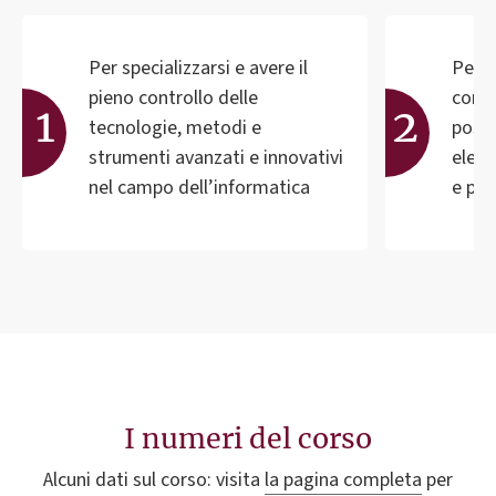
Per specializzarsi e avere il
Per i
pieno controllo delle
comp
tecnologie, metodi e
posiz
strumenti avanzati e innovativi
eleva
nel campo dell’informatica
e pro
I numeri del corso
Alcuni dati sul corso: visita
la pagina completa
per