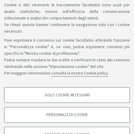
Cookie e altri strumenti di tracciamento facoltativi sono usati per
analisi statistiche, misure sull'efficacia della comunicazione
1
2
3
istituzionale e analisi dei comportamenti degli utenti.
Se chiudi questo banner continuerai la navigazione solo con i cookie
necessari.
Puoi esprimere il consenso sui cookie facoltativi attivando l'opzione
Sosteniamo il diritto alla conoscenza
in "Personalizza cookie" e, se vuoi, potrai esprimere consensi più
specifici in "Mostra cookie di profilazione".
Seguici su:
Potrai sempre rivedere le tue scelte e verificare lo stato dei consensi
rientrando nella sezione "Impostazione cookie" del sito.
Per maggiori informazioni
consulta la nostra Cookie policy
.
App:
SOLO COOKIE NECESSARI
COOKIE DI PROFILAZIONE - FACOLTATIVI
©Copyright 2026 - ALMA MATER STUDIORUM - Università di
Si tratta di cookie utilizzati per analizzare le caratteristiche della navigazione
PERSONALIZZA COOKIE
degli utenti, creare profili in base al loro comportamento sul sito, per analisi
Bologna - Via Zamboni, 33 - 40126 Bologna - PI: 01131710376 -
di marketing.
CF: 80007010376
Mostra cookie di profilazione