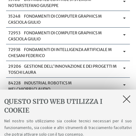
NOTARSTEFANO GIUSEPPE
35248
FONDAMENTI DI COMPUTER GRAPHICS M
CASCIOLA GIULIO
72953
FONDAMENTI DI COMPUTER GRAPHICS M
CASCIOLA GIULIO
72938
FONDAMENTI DI INTELLIGENZA ARTIFICIALE M
CHESANI FEDERICO
29206
GESTIONE DELL'INNOVAZIONE E DEI PROGETTI M
TOSCHI LAURA
84228
INDUSTRIAL ROBOTICS M
MELCHIORRI CLAUDIO
84531
INFRASTRUCTURES FOR CLOUD COMPUTING AND
QUESTO SITO WEB UTILIZZA I
BIG DATA M
COOKIE
CORRADI ANTONIO
Nel nostro sito utilizziamo sia cookie tecnici necessari per il suo
78778
INTELLIGENT SYSTEMS M
funzionamento, sia cookie e altri strumenti di tracciamento facoltativi
MILANO MICHELA
che potrai attivare solo con il tuo consenso.