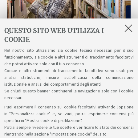
QUESTO SITO WEB UTILIZZA I
COOKIE
Biblioteche e risorse digitali
Nel nostro sito utilizziamo sia cookie tecnici necessari per il suo
funzionamento, sia cookie e altri strumenti di tracciamento facoltativi
Un patrimonio fatto di scienza, arte, storia a
che potrai attivare solo con il tuo consenso.
tua disposizione gratuitamente, anche online.
Cookie e altri strumenti di tracciamento facoltativi sono usati per
analisi statistiche, misure sull'efficacia della comunicazione
istituzionale e analisi dei comportamenti degli utenti.
Se chiudi questo banner continuerai la navigazione solo con i cookie
necessari.
Puoi esprimere il consenso sui cookie facoltativi attivando l'opzione
Sosteniamo il diritto alla conoscenza
in "Personalizza cookie" e, se vuoi, potrai esprimere consensi più
specifici in "Mostra cookie di profilazione".
Seguici su:
Potrai sempre rivedere le tue scelte e verificare lo stato dei consensi
rientrando nella sezione "Impostazione cookie" del sito.