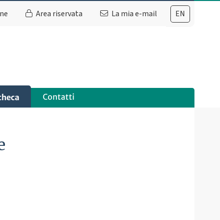
ine
Area riservata
La mia e-mail
EN
Contatti
checa
e