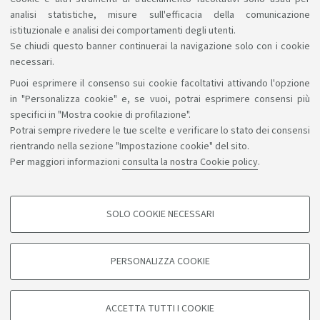
analisi statistiche, misure sull'efficacia della comunicazione
istituzionale e analisi dei comportamenti degli utenti.
Se chiudi questo banner continuerai la navigazione solo con i cookie
necessari.
Puoi esprimere il consenso sui cookie facoltativi attivando l'opzione
Sosteniamo il diritto alla conoscenza
in "Personalizza cookie" e, se vuoi, potrai esprimere consensi più
specifici in "Mostra cookie di profilazione".
Seguici su:
Potrai sempre rivedere le tue scelte e verificare lo stato dei consensi
rientrando nella sezione "Impostazione cookie" del sito.
Per maggiori informazioni
consulta la nostra Cookie policy
.
App:
SOLO COOKIE NECESSARI
COOKIE DI PROFILAZIONE - FACOLTATIVI
©Copyright 2026 - ALMA MATER STUDIORUM - Università di
Si tratta di cookie utilizzati per analizzare le caratteristiche della navigazione
PERSONALIZZA COOKIE
degli utenti, creare profili in base al loro comportamento sul sito, per analisi
Bologna - Via Zamboni, 33 - 40126 Bologna - PI: 01131710376 -
di marketing.
CF: 80007010376
Mostra cookie di profilazione
Privacy
Note legali
Informazioni sul sito e accessibilità
ACCETTA TUTTI I COOKIE