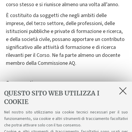
corso stesso e si riunisce almeno una volta all’anno.
È costituito da soggetti che negli ambiti delle
imprese, del terzo settore, delle professioni, delle
istituzioni pubbliche e private di formazione e ricerca,
e della società civile, possano apportare un contributo
significativo alle attività di formazione e di ricerca
rilevanti per il Corso. Ne fa parte almeno un docente
membro della Commissione AQ.
Componenti:
QUESTO SITO WEB UTILIZZA I
- Ing. Andrea Giovine (MON5 SRL)
COOKIE
- Ing. Federico Ravaldi (ICONSULTING)
- Ing. Gabriele Zannoni (ASEM)
Nel nostro sito utilizziamo sia cookie tecnici necessari per il suo
- Prof. Anna Ciampolini (Commissione AQ UNIBO)
funzionamento, sia cookie e altri strumenti di tracciamento facoltativi
- Prof. Stefano Mattoccia (UNIBO)
che potrai attivare solo con il tuo consenso.
Cookie e altri strumenti di tracciamento facoltativi sono usati per