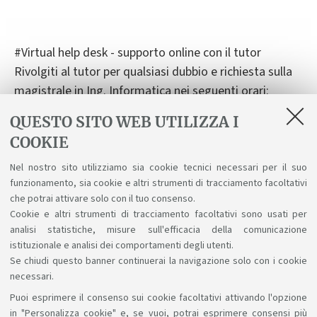
#Virtual help desk - supporto online con il tutor
Rivolgiti al tutor per qualsiasi dubbio e richiesta sulla
magistrale in Ing. Informatica nei seguenti orari:
- Mercoledì dalle 15 alle 18
QUESTO SITO WEB UTILIZZA I
COOKIE
- Venerdì dalle 10 alle 13
Leggi le istruzioni per collegarti
Nel nostro sito utilizziamo sia cookie tecnici necessari per il suo
funzionamento, sia cookie e altri strumenti di tracciamento facoltativi
che potrai attivare solo con il tuo consenso.
Cookie e altri strumenti di tracciamento facoltativi sono usati per
analisi statistiche, misure sull'efficacia della comunicazione
istituzionale e analisi dei comportamenti degli utenti.
Se chiudi questo banner continuerai la navigazione solo con i cookie
necessari.
Puoi esprimere il consenso sui cookie facoltativi attivando l'opzione
Sosteniamo il diritto alla conoscenza
in "Personalizza cookie" e, se vuoi, potrai esprimere consensi più