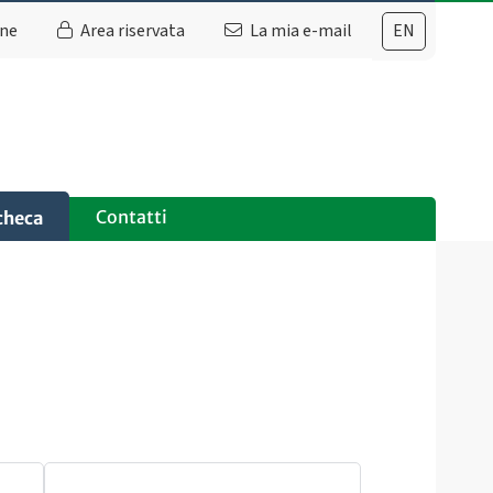
ine
Area riservata
La mia e-mail
EN
Contatti
checa