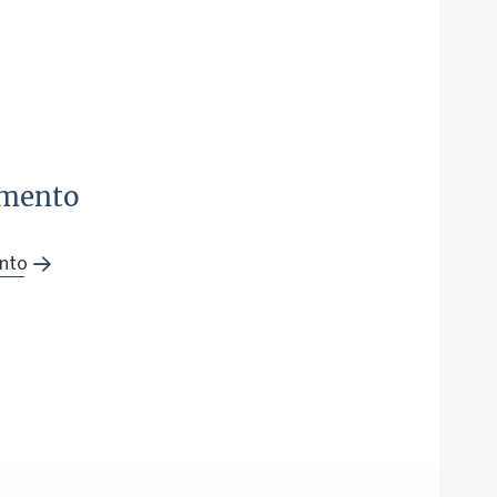
amento
ento