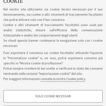
COOKIE
Il piano didattico online non è disponibile
Nel nostro sito utilizziamo sia cookie tecnici necessari per il suo
funzionamento, sia cookie e altri strumenti di tracciamento facoltativi
che potrai attivare solo con il tuo consenso.
In evidenza
Cookie e altri strumenti di tracciamento facoltativi sono usati per
analisi statistiche, misure sull'efficacia della comunicazione
istituzionale e analisi dei comportamenti degli utenti.
Se chiudi questo banner continuerai la navigazione solo con i cookie
necessari.
Puoi esprimere il consenso sui cookie facoltativi attivando l'opzione
Sosteniamo il diritto alla conoscenza
in "Personalizza cookie" e, se vuoi, potrai esprimere consensi più
specifici in "Mostra cookie di profilazione".
Seguici su:
Potrai sempre rivedere le tue scelte e verificare lo stato dei consensi
rientrando nella sezione "Impostazione cookie" del sito.
Per maggiori informazioni
consulta la nostra Cookie policy
.
App:
SOLO COOKIE NECESSARI
COOKIE DI PROFILAZIONE - FACOLTATIVI