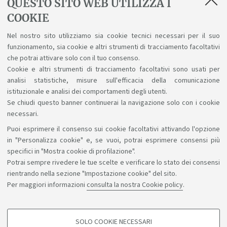
allegati
QUESTO SITO WEB UTILIZZA I
COOKIE
Riprese fotografiche e video durante le sedute di
laurea
Nel nostro sito utilizziamo sia cookie tecnici necessari per il suo
funzionamento, sia cookie e altri strumenti di tracciamento facoltativi
Informazioni sulle riprese fotografiche e video
che potrai attivare solo con il tuo consenso.
durante le sedute di laurea e di dottorato.
Cookie e altri strumenti di tracciamento facoltativi sono usati per
analisi statistiche, misure sull'efficacia della comunicazione
istituzionale e analisi dei comportamenti degli utenti.
Se chiudi questo banner continuerai la navigazione solo con i cookie
necessari.
Puoi esprimere il consenso sui cookie facoltativi attivando l'opzione
Sosteniamo il diritto alla conoscenza
in "Personalizza cookie" e, se vuoi, potrai esprimere consensi più
specifici in "Mostra cookie di profilazione".
Seguici su:
Potrai sempre rivedere le tue scelte e verificare lo stato dei consensi
rientrando nella sezione "Impostazione cookie" del sito.
Per maggiori informazioni
consulta la nostra Cookie policy
.
App:
SOLO COOKIE NECESSARI