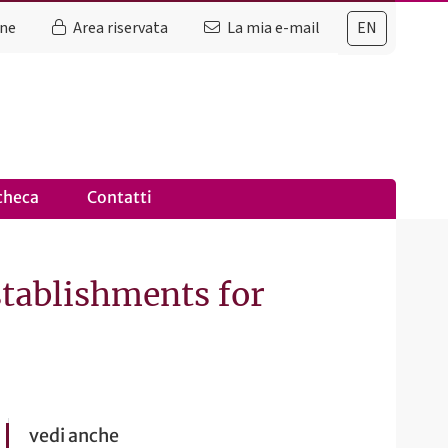
ine
Area riservata
La mia e-mail
EN
checa
Contatti
tablishments for
vedi anche