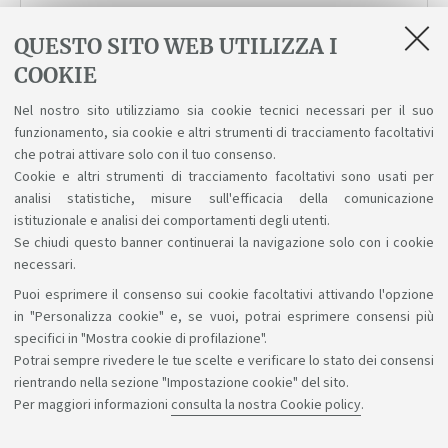
QUESTO SITO WEB UTILIZZA I
OCCUPAZIONE AULE E PRENOTAZIONI
COOKIE
Occupazione aule e informazioni sulle
Nel nostro sito utilizziamo sia cookie tecnici necessari per il suo
procedure di prenotazione
funzionamento, sia cookie e altri strumenti di tracciamento facoltativi
che potrai attivare solo con il tuo consenso.
Cookie e altri strumenti di tracciamento facoltativi sono usati per
analisi statistiche, misure sull'efficacia della comunicazione
istituzionale e analisi dei comportamenti degli utenti.
Se chiudi questo banner continuerai la navigazione solo con i cookie
necessari.
Puoi esprimere il consenso sui cookie facoltativi attivando l'opzione
Sosteniamo il diritto alla conoscenza
in "Personalizza cookie" e, se vuoi, potrai esprimere consensi più
specifici in "Mostra cookie di profilazione".
Seguici su:
Potrai sempre rivedere le tue scelte e verificare lo stato dei consensi
rientrando nella sezione "Impostazione cookie" del sito.
Per maggiori informazioni
consulta la nostra Cookie policy
.
App: