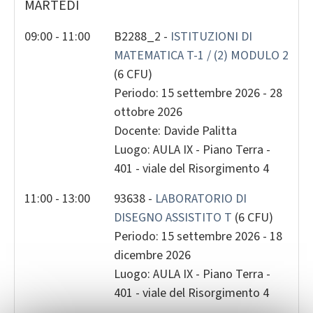
MARTEDÌ
2
3
4
5
6
7
8
9
10
11
12
13
14
1
09:00 - 11:00
B2288_2 -
ISTITUZIONI DI
MATEMATICA T-1 / (2) MODULO 2
16
17
18
19
20
21
2
(6 CFU)
23
24
25
26
27
28
2
Periodo: 15 settembre 2026 - 28
30
31
1
2
3
4
ottobre 2026
Docente: Davide Palitta
Today
Clear
Close
Luogo: AULA IX - Piano Terra -
401 - viale del Risorgimento 4
11:00 - 13:00
93638 -
LABORATORIO DI
DISEGNO ASSISTITO T
(6 CFU)
Periodo: 15 settembre 2026 - 18
dicembre 2026
Luogo: AULA IX - Piano Terra -
401 - viale del Risorgimento 4