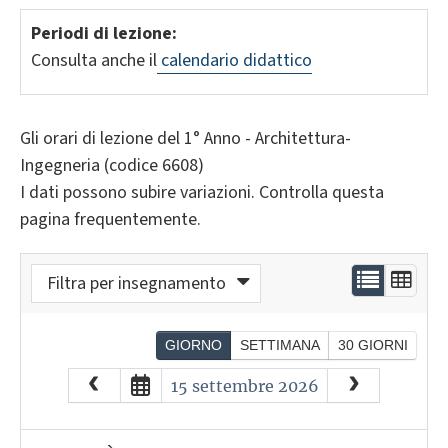
Periodi di lezione:
Consulta anche il
calendario didattico
Gli orari di lezione del 1° Anno - Architettura-
Ingegneria (codice 6608)
I dati possono subire variazioni. Controlla questa
pagina frequentemente.
Filtra per insegnamento
GIORNO
SETTIMANA
30 GIORNI
August
2026
15 settembre 2026
Sun
Mon
Tue
Wed
Thu
Fri
Sat
26
27
28
29
30
31
1