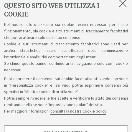
QUESTO SITO WEB UTILIZZA I
Compilare il Piano di Studi
COOKIE
È necessario presentare il Piano di Studi OGNI
ANNO in cui sia prevista una scelta da parte dello
Nel nostro sito utilizziamo sia cookie tecnici necessari per il suo
funzionamento, sia cookie e altri strumenti di tracciamento facoltativi
studente (es. Gruppo di scelta prova finale,
che potrai attivare solo con il tuo consenso.
anticipo del tirocinio, Esami a libera scelta, ecc.).
Cookie e altri strumenti di tracciamento facoltativi sono usati per
analisi statistiche, misure sull'efficacia della comunicazione
istituzionale e analisi dei comportamenti degli utenti.
Se chiudi questo banner continuerai la navigazione solo con i cookie
necessari.
Puoi esprimere il consenso sui cookie facoltativi attivando l'opzione
Sosteniamo il diritto alla conoscenza
in "Personalizza cookie" e, se vuoi, potrai esprimere consensi più
specifici in "Mostra cookie di profilazione".
Seguici su:
Potrai sempre rivedere le tue scelte e verificare lo stato dei consensi
rientrando nella sezione "Impostazione cookie" del sito.
Per maggiori informazioni
consulta la nostra Cookie policy
.
App: