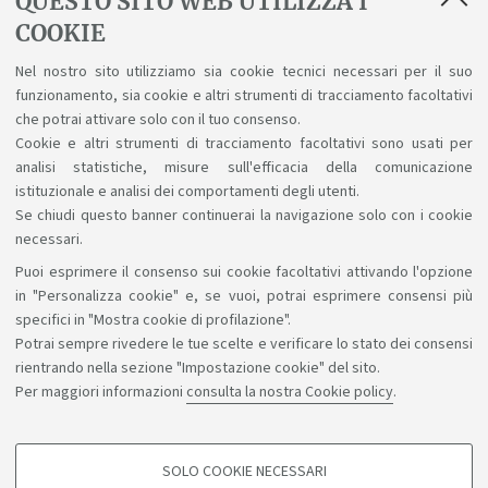
QUESTO SITO WEB UTILIZZA I
COOKIE
Mercoledì 22 luglio
Nel nostro sito utilizziamo sia cookie tecnici necessari per il suo
2026
Dalle 09:00 alle 12:30
funzionamento, sia cookie e altri strumenti di tracciamento facoltativi
che potrai attivare solo con il tuo consenso.
Cookie e altri strumenti di tracciamento facoltativi sono usati per
analisi statistiche, misure sull'efficacia della comunicazione
istituzionale e analisi dei comportamenti degli utenti.
Se chiudi questo banner continuerai la navigazione solo con i cookie
necessari.
Puoi esprimere il consenso sui cookie facoltativi attivando l'opzione
Sosteniamo il diritto alla conoscenza
in "Personalizza cookie" e, se vuoi, potrai esprimere consensi più
specifici in "Mostra cookie di profilazione".
Seguici su:
Potrai sempre rivedere le tue scelte e verificare lo stato dei consensi
rientrando nella sezione "Impostazione cookie" del sito.
Per maggiori informazioni
consulta la nostra Cookie policy
.
App:
SOLO COOKIE NECESSARI