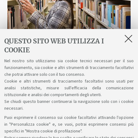
QUESTO SITO WEB UTILIZZA I
COOKIE
Biblioteche e risorse digitali
Nel nostro sito utilizziamo sia cookie tecnici necessari per il suo
funzionamento, sia cookie e altri strumenti di tracciamento facoltativi
Un patrimonio fatto di scienza, arte, storia a
che potrai attivare solo con il tuo consenso.
tua disposizione gratuitamente, anche online.
Cookie e altri strumenti di tracciamento facoltativi sono usati per
analisi statistiche, misure sull'efficacia della comunicazione
istituzionale e analisi dei comportamenti degli utenti.
Se chiudi questo banner continuerai la navigazione solo con i cookie
necessari.
Puoi esprimere il consenso sui cookie facoltativi attivando l'opzione
Sosteniamo il diritto alla conoscenza
in "Personalizza cookie" e, se vuoi, potrai esprimere consensi più
specifici in "Mostra cookie di profilazione".
Seguici su: