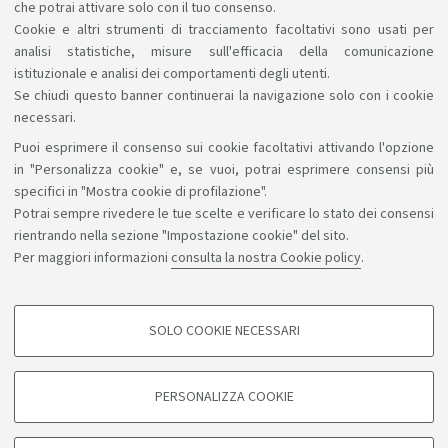
Riconoscimento crediti
che potrai attivare solo con il tuo consenso.
Cookie e altri strumenti di tracciamento facoltativi sono usati per
analisi statistiche, misure sull'efficacia della comunicazione
istituzionale e analisi dei comportamenti degli utenti.
Se chiudi questo banner continuerai la navigazione solo con i cookie
necessari.
Puoi esprimere il consenso sui cookie facoltativi attivando l'opzione
Sosteniamo il diritto alla conoscenza
in "Personalizza cookie" e, se vuoi, potrai esprimere consensi più
specifici in "Mostra cookie di profilazione".
Seguici su:
Potrai sempre rivedere le tue scelte e verificare lo stato dei consensi
rientrando nella sezione "Impostazione cookie" del sito.
Per maggiori informazioni
consulta la nostra Cookie policy
.
App:
SOLO COOKIE NECESSARI
COOKIE DI PROFILAZIONE - FACOLTATIVI
©Copyright 2026 - ALMA MATER STUDIORUM - Università di
Si tratta di cookie utilizzati per analizzare le caratteristiche della navigazione
PERSONALIZZA COOKIE
degli utenti, creare profili in base al loro comportamento sul sito, per analisi
Bologna - Via Zamboni, 33 - 40126 Bologna - PI: 01131710376 -
di marketing.
CF: 80007010376