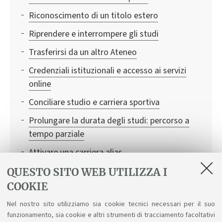
Riconoscimento di un titolo estero
Riprendere e interrompere gli studi
Trasferirsi da un altro Ateneo
Credenziali istituzionali e accesso ai servizi
online
Conciliare studio e carriera sportiva
Prolungare la durata degli studi: percorso a
tempo parziale
Attivare una carriera alias
Iscriversi a singole attività formative
QUESTO SITO WEB UTILIZZA I
COOKIE
Conciliare studio e lavoro
Nel nostro sito utilizziamo sia cookie tecnici necessari per il suo
AlmaMathematica
funzionamento, sia cookie e altri strumenti di tracciamento facoltativi