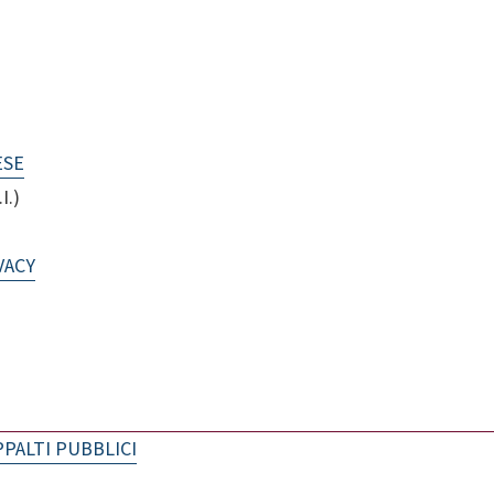
ESE
I.)
VACY
PPALTI PUBBLICI