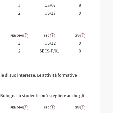
1
IUS/07
9
2
IUS/17
9
PERIODO
?
SSD
?
CFU
?
1
IUS/12
9
2
SECS-P/01
9
le di suo interesse. Le attività formative
e Bologna lo studente può scegliere anche gli
PERIODO
?
SSD
?
CFU
?