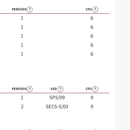
PERIODO
?
CFU
?
1
6
1
6
1
6
1
6
1
6
PERIODO
?
SSD
?
CFU
?
1
SPS/09
9
2
SECS-S/03
9