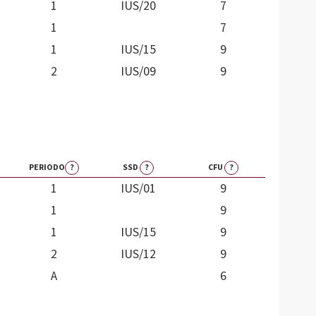
1
IUS/20
7
1
7
1
IUS/15
9
2
IUS/09
9
PERIODO
?
SSD
?
CFU
?
1
IUS/01
9
1
9
1
IUS/15
9
2
IUS/12
9
A
6