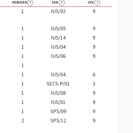
PERIODO
?
SSD
?
CFU
?
1
IUS/02
9
1
IUS/05
9
1
IUS/14
9
1
IUS/04
9
1
IUS/06
9
1
1
IUS/04
6
1
SECS-P/01
3
1
IUS/08
9
1
IUS/01
9
1
SPS/09
9
2
SPS/12
9