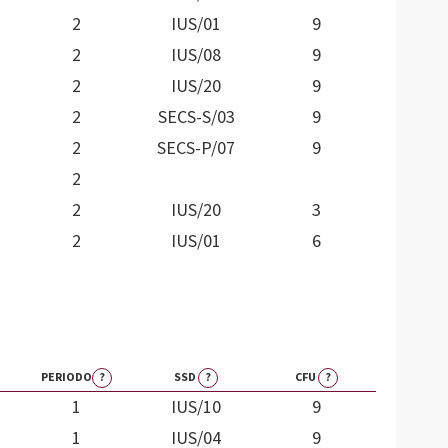
2
IUS/01
9
2
IUS/08
9
2
IUS/20
9
2
SECS-S/03
9
2
SECS-P/07
9
2
2
IUS/20
3
2
IUS/01
6
PERIODO
?
SSD
?
CFU
?
1
IUS/10
9
1
IUS/04
9