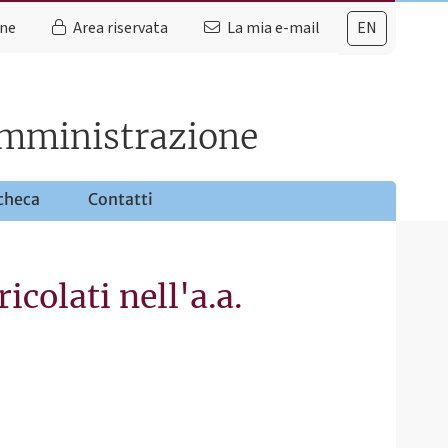
ine
Area riservata
La mia e-mail
EN
 amministrazione
checa
Contatti
colati nell'a.a.