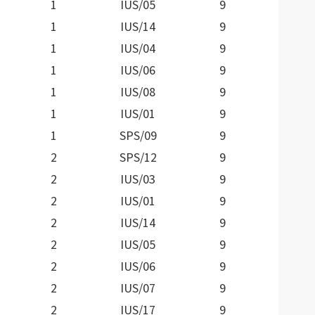
1
IUS/05
9
1
IUS/14
9
1
IUS/04
9
1
IUS/06
9
1
IUS/08
9
1
IUS/01
9
1
SPS/09
9
2
SPS/12
9
2
IUS/03
9
2
IUS/01
9
2
IUS/14
9
2
IUS/05
9
2
IUS/06
9
2
IUS/07
9
2
IUS/17
9