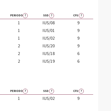
PERIODO
?
SSD
?
CFU
?
1
IUS/08
9
1
IUS/01
9
1
IUS/02
9
2
IUS/20
9
2
IUS/18
6
2
IUS/19
6
PERIODO
?
SSD
?
CFU
?
1
IUS/02
9