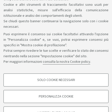
Cookie e altri strumenti di tracciamento facoltativi sono usati per
analisi statistiche, misure sull'efficacia della comunicazione
istituzionale e analisi dei comportamenti degli utenti.
Se chiudi questo banner continuerai la navigazione solo con i cookie
necessari.
Puoi esprimere il consenso sui cookie facoltativi attivando l'opzione
Sosteniamo il diritto alla conoscenza
in "Personalizza cookie" e, se vuoi, potrai esprimere consensi più
specifici in "Mostra cookie di profilazione".
Seguici su:
Potrai sempre rivedere le tue scelte e verificare lo stato dei consensi
rientrando nella sezione "Impostazione cookie" del sito.
Per maggiori informazioni
consulta la nostra Cookie policy
.
App:
SOLO COOKIE NECESSARI
COOKIE DI PROFILAZIONE - FACOLTATIVI
©Copyright 2026 - ALMA MATER STUDIORUM - Università di
Si tratta di cookie utilizzati per analizzare le caratteristiche della navigazione
PERSONALIZZA COOKIE
degli utenti, creare profili in base al loro comportamento sul sito, per analisi
Bologna - Via Zamboni, 33 - 40126 Bologna - PI: 01131710376 -
di marketing.
CF: 80007010376
Mostra cookie di profilazione