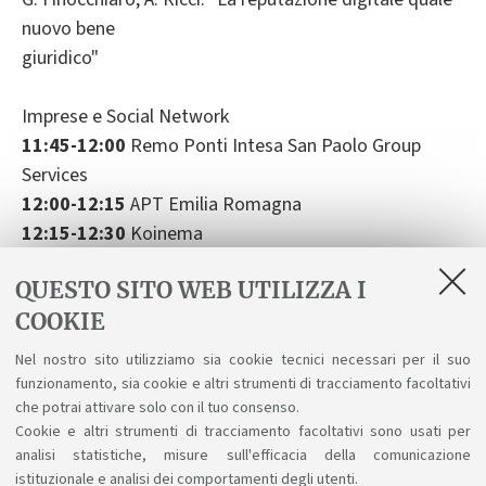
nuovo bene
giuridico"
Imprese e Social Network
11:45-12:00
Remo Ponti Intesa San Paolo Group
Services
12:00-12:15
APT Emilia Romagna
12:15-12:30
Koinema
12:30-12:45
Mimulus
QUESTO SITO WEB UTILIZZA I
COOKIE
12:45-13:30
Pausa con ristorazione a buffet
Nel nostro sito utilizziamo sia cookie tecnici necessari per il suo
13:45-15:00
Tavola rotonda
funzionamento, sia cookie e altri strumenti di tracciamento facoltativi
15:00-17:00
Sessioni parallele di incontri fra ditte e
che potrai attivare solo con il tuo consenso.
Cookie e altri strumenti di tracciamento facoltativi sono usati per
laureandi
analisi statistiche, misure sull'efficacia della comunicazione
istituzionale e analisi dei comportamenti degli utenti.