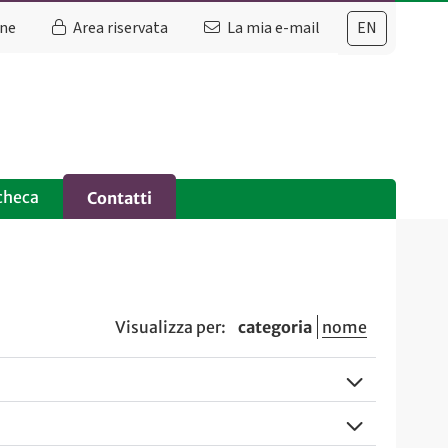
ine
Area riservata
La mia e-mail
EN
checa
Contatti
Visualizza per:
categoria
nome