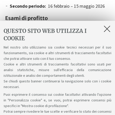
Secondo periodo:
16 febbraio – 15 maggio 2026
Esami di profitto
Gli esami di profitto si svolgono nei seguenti periodi:
QUESTO SITO WEB UTILIZZA I
7 Gennaio 2026 - 15 febbraio 2026
COOKIE
18 maggio 2026 - 31 luglio 2026
Nel nostro sito utilizziamo sia cookie tecnici necessari per il suo
funzionamento, sia cookie e altri strumenti di tracciamento facoltativi
Data da determinarsi nell'ultima settimana di
che potrai attivare solo con il tuo consenso.
agosto 2026 fino ad inizio lezioni a.a. 2026-2027
Cookie e altri strumenti di tracciamento facoltativi sono usati per
analisi statistiche, misure sull'efficacia della comunicazione
istituzionale e analisi dei comportamenti degli utenti.
Se chiudi questo banner continuerai la navigazione solo con i cookie
necessari.
Puoi esprimere il consenso sui cookie facoltativi attivando l'opzione
Sosteniamo il diritto alla conoscenza
in "Personalizza cookie" e, se vuoi, potrai esprimere consensi più
specifici in "Mostra cookie di profilazione".
Seguici su:
Potrai sempre rivedere le tue scelte e verificare lo stato dei consensi