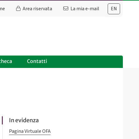
ine
Area riservata
La mia e-mail
EN
checa
Contatti
In evidenza
Pagina Virtuale OFA