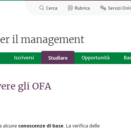
Cerca
Rubrica
Servizi Onl
per il management
Iscriversi
Opportunità
Ba
Studiare
ere gli OFA
da alcune
conoscenze di base
. La verifica delle