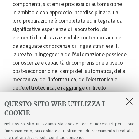
componenti, sistemi e processi di automazione
in ambito e con approccio interdisciplinare. La
loro preparazione è completata ed integrata da
significative esperienze di laboratorio, da
elementi di cultura aziendale contemporanea e
da adeguate conoscenze di lingua straniera. Il
laureato in Ingegneria dell'Automazione possiede
conoscenze e capacità di comprensione a livello
post-secondario nei campi dell'automatica, della
meccanica, dell'informatica, dell'elettronica e
dell'elettrotecnica, e raggiunge un livello
caratterizzato dall'uso di libri di testo avanzati,
QUESTO SITO WEB UTILIZZA I
che include anche la conoscenza di temi
COOKIE
d'avanguardia quali quelli riguardanti l'uso e la
progettazione di macchine automatiche ad
Nel nostro sito utilizziamo sia cookie tecnici necessari per il suo
elevate dinamiche, la robotica, il settore
funzionamento, sia cookie e altri strumenti di tracciamento facoltativi
automotive, i sistemi di controllo e di attuazione
che potrai attivare solo con il tuo consenso.