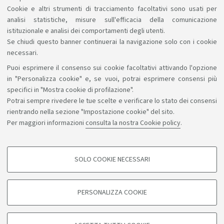
Cookie e altri strumenti di tracciamento facoltativi sono usati per
basati su tecnologie moderne ed innovative.
analisi statistiche, misure sull'efficacia della comunicazione
istituzionale e analisi dei comportamenti degli utenti.
Se chiudi questo banner continuerai la navigazione solo con i cookie
necessari.
Puoi esprimere il consenso sui cookie facoltativi attivando l'opzione
Sosteniamo il diritto alla conoscenza
in "Personalizza cookie" e, se vuoi, potrai esprimere consensi più
specifici in "Mostra cookie di profilazione".
Seguici su:
Potrai sempre rivedere le tue scelte e verificare lo stato dei consensi
rientrando nella sezione "Impostazione cookie" del sito.
Per maggiori informazioni
consulta la nostra Cookie policy
.
App:
SOLO COOKIE NECESSARI
COOKIE DI PROFILAZIONE - FACOLTATIVI
©Copyright 2026 - ALMA MATER STUDIORUM - Università di
Si tratta di cookie utilizzati per analizzare le caratteristiche della navigazione
PERSONALIZZA COOKIE
degli utenti, creare profili in base al loro comportamento sul sito, per analisi
Bologna - Via Zamboni, 33 - 40126 Bologna - PI: 01131710376 -
di marketing.
CF: 80007010376
Mostra cookie di profilazione