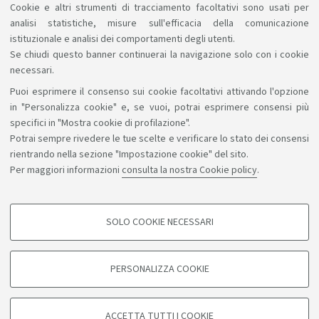
Cookie e altri strumenti di tracciamento facoltativi sono usati per
analisi statistiche, misure sull'efficacia della comunicazione
istituzionale e analisi dei comportamenti degli utenti.
Se chiudi questo banner continuerai la navigazione solo con i cookie
necessari.
Puoi esprimere il consenso sui cookie facoltativi attivando l'opzione
Sosteniamo il diritto alla conoscenza
in "Personalizza cookie" e, se vuoi, potrai esprimere consensi più
specifici in "Mostra cookie di profilazione".
Seguici su:
Potrai sempre rivedere le tue scelte e verificare lo stato dei consensi
rientrando nella sezione "Impostazione cookie" del sito.
Per maggiori informazioni
consulta la nostra Cookie policy
.
App:
SOLO COOKIE NECESSARI
COOKIE DI PROFILAZIONE - FACOLTATIVI
©Copyright 2026 - ALMA MATER STUDIORUM - Università di
Si tratta di cookie utilizzati per analizzare le caratteristiche della navigazione
PERSONALIZZA COOKIE
degli utenti, creare profili in base al loro comportamento sul sito, per analisi
Bologna - Via Zamboni, 33 - 40126 Bologna - PI: 01131710376 -
di marketing.
CF: 80007010376
Mostra cookie di profilazione
Privacy
Note legali
Informazioni sul sito e accessibilità
ACCETTA TUTTI I COOKIE