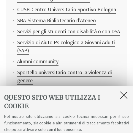
CUSB-Centro Universitario Sportivo Bologna
SBA-Sistema Bibliotecario d'Ateneo
Servizi per gli studenti con disabilità o con DSA
Servizio di Aiuto Psicologico a Giovani Adulti
(SAP)
Alumni community
Sportello universitario contro la violenza di
genere
WIFI
QUESTO SITO WEB UTILIZZA I
SMA- Sistema Museale d'Ateneo
COOKIE
Consigliera di Fiducia: un aiuto in caso di
Nel nostro sito utilizziamo sia cookie tecnici necessari per il suo
discriminazioni, molestie sessuali e
funzionamento, sia cookie e altri strumenti di tracciamento facoltativi
psicologiche
che potrai attivare solo con il tuo consenso.