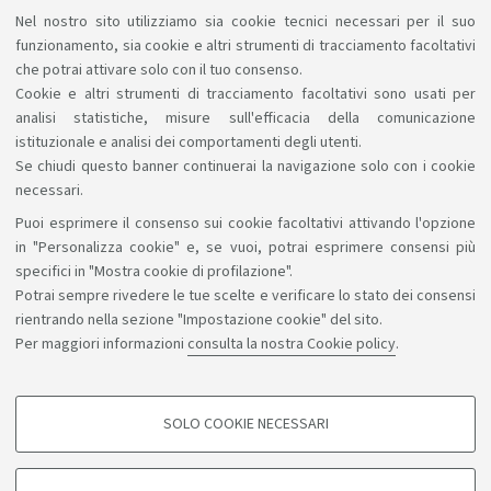
Nel nostro sito utilizziamo sia cookie tecnici necessari per il suo
In evidenza
funzionamento, sia cookie e altri strumenti di tracciamento facoltativi
che potrai attivare solo con il tuo consenso.
Accordi di cooperazione
Cookie e altri strumenti di tracciamento facoltativi sono usati per
analisi statistiche, misure sull'efficacia della comunicazione
istituzionale e analisi dei comportamenti degli utenti.
Se chiudi questo banner continuerai la navigazione solo con i cookie
necessari.
Puoi esprimere il consenso sui cookie facoltativi attivando l'opzione
Sosteniamo il diritto alla conoscenza
in "Personalizza cookie" e, se vuoi, potrai esprimere consensi più
specifici in "Mostra cookie di profilazione".
Seguici su:
Potrai sempre rivedere le tue scelte e verificare lo stato dei consensi
rientrando nella sezione "Impostazione cookie" del sito.
Per maggiori informazioni
consulta la nostra Cookie policy
.
App:
SOLO COOKIE NECESSARI
COOKIE DI PROFILAZIONE - FACOLTATIVI
©Copyright 2026 - ALMA MATER STUDIORUM - Università di
Si tratta di cookie utilizzati per analizzare le caratteristiche della navigazione