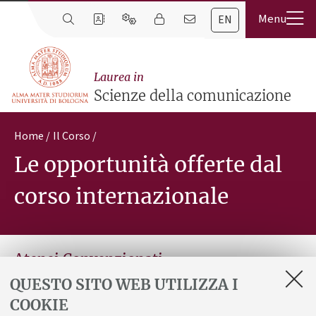
EN
Laurea in
Scienze della comunicazione
Home
Il Corso
Le opportunità offerte dal
corso internazionale
Atenei Convenzionati
UNIVERSITÀ DEGLI STUDI DELLA REPUBBLICA DI SAN
QUESTO SITO WEB UTILIZZA I
MARINO
COOKIE