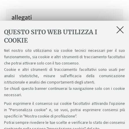
allegati
Manuale tirocinanti 07_2017.pdf
QUESTO SITO WEB UTILIZZA I
[ .pdf 628Kb ]
COOKIE
Modulo per comunicare i dati di
Nel nostro sito utilizziamo sia cookie tecnici necessari per il suo
funzionamento, sia cookie e altri strumenti di tracciamento facoltativi
tirocinio curriculare interno.docx
che potrai attivare solo con il tuo consenso.
[ .docx 20Kb ]
Cookie e altri strumenti di tracciamento facoltativi sono usati per
analisi statistiche, misure sull'efficacia della comunicazione
istituzionale e analisi dei comportamenti degli utenti.
Se chiudi questo banner continuerai la navigazione solo con i cookie
necessari.
Puoi esprimere il consenso sui cookie facoltativi attivando l'opzione
Sosteniamo il diritto alla conoscenza
in "Personalizza cookie" e, se vuoi, potrai esprimere consensi più
specifici in "Mostra cookie di profilazione".
Seguici su:
Potrai sempre rivedere le tue scelte e verificare lo stato dei consensi