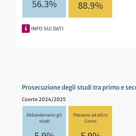
56.3%
88.9%
INFO SUI DATI
Prosecuzione degli studi tra primo e s
Coorte 2024/2025
Abbandonano gli
Passano ad altro
studi
Corso