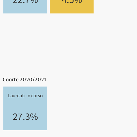
22.7%
4.5%
Coorte 2020/2021
Laureati in corso
27.3%