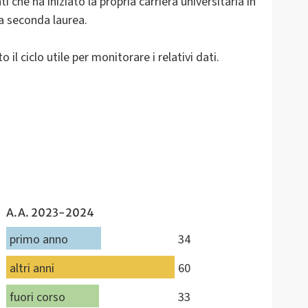
ti che ha iniziato la propria carriera universitaria in
na seconda laurea.
l ciclo utile per monitorare i relativi dati.
A.A. 2023-2024
primo anno
34
altri anni
60
fuori corso
33