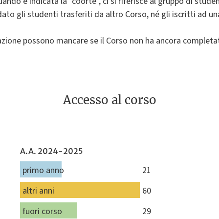
uando è indicata la "coorte", ci si riferisce al gruppo di studen
to gli studenti trasferiti da altro Corso, né gli iscritti ad u
mazione possono mancare se il Corso non ha ancora completato i
Accesso al corso
A.A. 2024-2025
primo anno
21
altri anni
60
fuori corso
29