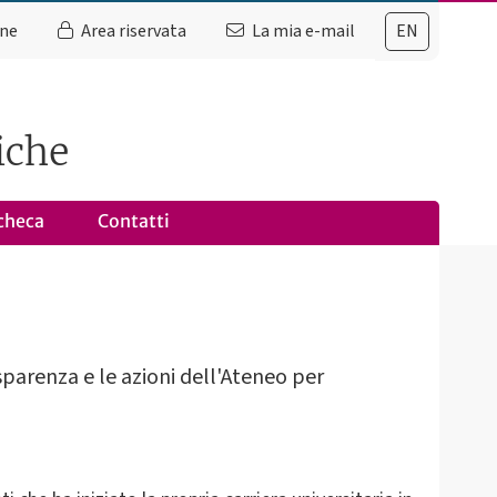
ine
Area riservata
La mia e-mail
EN
iche
checa
Contatti
rasparenza e le azioni dell'Ateneo per