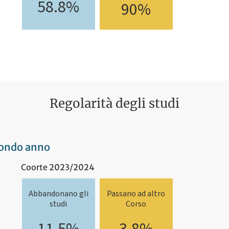
58.8%
90%
Regolarità degli studi
econdo anno
Coorte 2023/2024
Abbandonano gli
Passano ad altro
studi
Corso