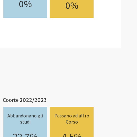
0%
0%
Coorte 2022/2023
Abbandonano gli
Passano ad altro
studi
Corso