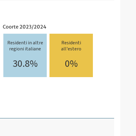
Coorte 2023/2024
Residenti in altre
Residenti
regioni italiane
all'estero
30.8%
0%