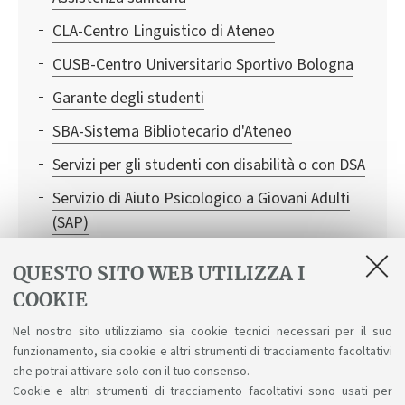
CLA-Centro Linguistico di Ateneo
CUSB-Centro Universitario Sportivo Bologna
Garante degli studenti
SBA-Sistema Bibliotecario d'Ateneo
Servizi per gli studenti con disabilità o con DSA
Servizio di Aiuto Psicologico a Giovani Adulti
(SAP)
SMA- Sistema Museale d'Ateneo
QUESTO SITO WEB UTILIZZA I
WIFI
COOKIE
Consigliera di Fiducia: un aiuto in caso di
Nel nostro sito utilizziamo sia cookie tecnici necessari per il suo
discriminazioni, molestie sessuali e
funzionamento, sia cookie e altri strumenti di tracciamento facoltativi
psicologiche
che potrai attivare solo con il tuo consenso.
Cookie e altri strumenti di tracciamento facoltativi sono usati per