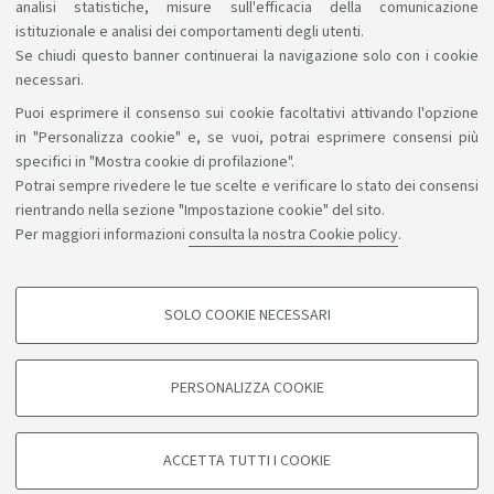
analisi statistiche, misure sull'efficacia della comunicazione
istituzionale e analisi dei comportamenti degli utenti.
Se chiudi questo banner continuerai la navigazione solo con i cookie
necessari.
Puoi esprimere il consenso sui cookie facoltativi attivando l'opzione
Sosteniamo il diritto alla conoscenza
in "Personalizza cookie" e, se vuoi, potrai esprimere consensi più
specifici in "Mostra cookie di profilazione".
Seguici su:
Potrai sempre rivedere le tue scelte e verificare lo stato dei consensi
rientrando nella sezione "Impostazione cookie" del sito.
Per maggiori informazioni
consulta la nostra Cookie policy
.
App:
SOLO COOKIE NECESSARI
COOKIE DI PROFILAZIONE - FACOLTATIVI
©Copyright 2026 - ALMA MATER STUDIORUM - Università di
Si tratta di cookie utilizzati per analizzare le caratteristiche della navigazione
PERSONALIZZA COOKIE
degli utenti, creare profili in base al loro comportamento sul sito, per analisi
Bologna - Via Zamboni, 33 - 40126 Bologna - PI: 01131710376 -
di marketing.
CF: 80007010376
Mostra cookie di profilazione
Privacy
Note legali
Informazioni sul sito e accessibilità
ACCETTA TUTTI I COOKIE
Impostazioni cookie
Google/Youtube Video