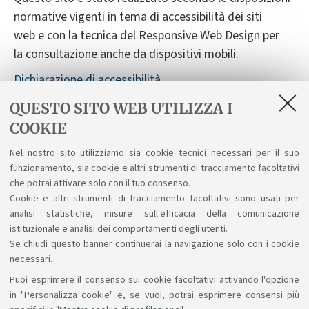
normative vigenti in tema di accessibilità dei siti
web e con la tecnica del Responsive Web Design per
la consultazione anche da dispositivi mobili.
Dichiarazione di accessibilità
Segnalazioni sull'accessibilità
QUESTO SITO WEB UTILIZZA I
COOKIE
Nonostante le verifiche, non è sempre possibile
garantire la completa accessibilità del sito. Vi
Nel nostro sito utilizziamo sia cookie tecnici necessari per il suo
preghiamo di segnalarci difficoltà riscontrate
funzionamento, sia cookie e altri strumenti di tracciamento facoltativi
nell'accesso alle informazioni e ai servizi scrivendo a
che potrai attivare solo con il tuo consenso.
Cookie e altri strumenti di tracciamento facoltativi sono usati per
accessibile@unibo.it
.
analisi statistiche, misure sull'efficacia della comunicazione
istituzionale e analisi dei comportamenti degli utenti.
Se chiudi questo banner continuerai la navigazione solo con i cookie
necessari.
Puoi esprimere il consenso sui cookie facoltativi attivando l'opzione
Sosteniamo il diritto alla conoscenza
in "Personalizza cookie" e, se vuoi, potrai esprimere consensi più