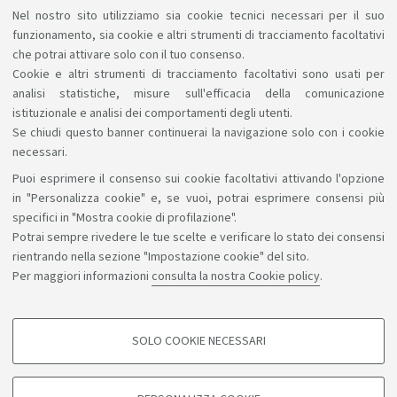
Alice Comini
Nel nostro sito utilizziamo sia cookie tecnici necessari per il suo
funzionamento, sia cookie e altri strumenti di tracciamento facoltativi
che potrai attivare solo con il tuo consenso.
Cookie e altri strumenti di tracciamento facoltativi sono usati per
analisi statistiche, misure sull'efficacia della comunicazione
istituzionale e analisi dei comportamenti degli utenti.
Se chiudi questo banner continuerai la navigazione solo con i cookie
necessari.
Puoi esprimere il consenso sui cookie facoltativi attivando l'opzione
Sosteniamo il diritto alla conoscenza
in "Personalizza cookie" e, se vuoi, potrai esprimere consensi più
specifici in "Mostra cookie di profilazione".
Seguici su:
Potrai sempre rivedere le tue scelte e verificare lo stato dei consensi
rientrando nella sezione "Impostazione cookie" del sito.
Per maggiori informazioni
consulta la nostra Cookie policy
.
App:
SOLO COOKIE NECESSARI
COOKIE DI PROFILAZIONE - FACOLTATIVI
©Copyright 2026 - ALMA MATER STUDIORUM - Università di
Si tratta di cookie utilizzati per analizzare le caratteristiche della navigazione