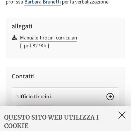
prof.ssa
Barbara Brunetti
per la verbalizzazione.
allegati
Manuale tirocini curriculari
[ .pdf 827Kb ]
Contatti
Ufficio tirocini
Come ti può aiutare
Attivare e gestire un tirocinio
curriculare o in preparazione della tesi finale, in Italia e
QUESTO SITO WEB UTILIZZA I
all’estero, al di fuori dei programmi di mobilità
COOKIE
internazionale.