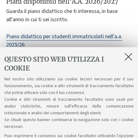
Piani disponibili nell'A.A. 2026/2027
Guarda il piano didattico che ti interessa, in base
all'anno in cui ti sei iscritto.
Piano didattico per studenti immatricolati nell'a.a.
2025/26
QUESTO SITO WEB UTILIZZA I
COOKIE
Nel nostro sito utilizziamo sia cookie tecnici necessari per il suo
Vedi anche
funzionamento, sia cookie e altri strumenti di tracciamento facoltativi
che potrai attivare solo con il tuo consenso.
Idoneità lingua inglese
Cookie e altri strumenti di tracciamento facoltativi sono usati per
analisi statistiche, misure sull'efficacia della comunicazione
istituzionale e analisi dei comportamenti degli utenti.
Se chiudi questo banner continuerai la navigazione solo con i cookie
necessari.
Puoi esprimere il consenso sui cookie facoltativi attivando l'opzione
Sosteniamo il diritto alla conoscenza