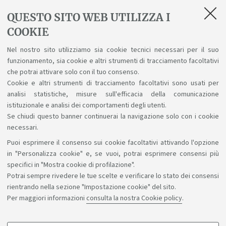
QUESTO SITO WEB UTILIZZA I
Regolamento didattico del corso di studio a.a.
COOKIE
2024/2025
Nel nostro sito utilizziamo sia cookie tecnici necessari per il suo
Regolamento didattico a.a. 2025/2026
funzionamento, sia cookie e altri strumenti di tracciamento facoltativi
Regolamento Studenti d'Ateneo
che potrai attivare solo con il tuo consenso.
Cookie e altri strumenti di tracciamento facoltativi sono usati per
analisi statistiche, misure sull'efficacia della comunicazione
istituzionale e analisi dei comportamenti degli utenti.
Se chiudi questo banner continuerai la navigazione solo con i cookie
necessari.
Puoi esprimere il consenso sui cookie facoltativi attivando l'opzione
Sosteniamo il diritto alla conoscenza
in "Personalizza cookie" e, se vuoi, potrai esprimere consensi più
specifici in "Mostra cookie di profilazione".
Seguici su:
Potrai sempre rivedere le tue scelte e verificare lo stato dei consensi
rientrando nella sezione "Impostazione cookie" del sito.
Per maggiori informazioni
consulta la nostra Cookie policy
.
App: