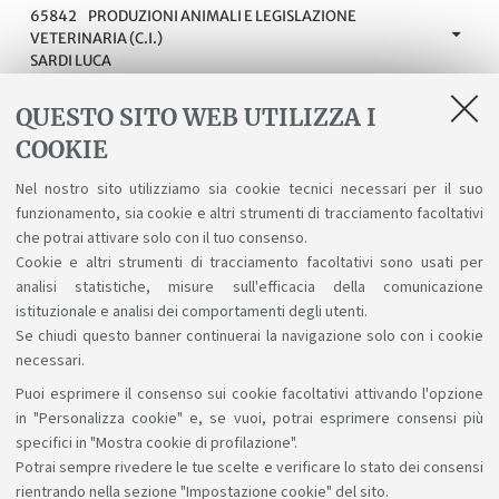
65842
PRODUZIONI ANIMALI E LEGISLAZIONE
VETERINARIA (C.I.)
SARDI LUCA
65843
SANITÀ DELLE PRODUZIONI ANIMALI (C.I.)
QUESTO SITO WEB UTILIZZA I
DI FRANCESCO ANTONIETTA
COOKIE
66017
SICUREZZA DEGLI ALIMENTI DI ORIGINE ANIMALE
(C.I.)
Nel nostro sito utilizziamo sia cookie tecnici necessari per il suo
GAZZOTTI TERESA
funzionamento, sia cookie e altri strumenti di tracciamento facoltativi
che potrai attivare solo con il tuo consenso.
71543
SISTEMI E TECNOLOGIE PER UNA ZOOTECNIA
Cookie e altri strumenti di tracciamento facoltativi sono usati per
SOSTENIBILE
analisi statistiche, misure sull'efficacia della comunicazione
MARALDI MIRKO
istituzionale e analisi dei comportamenti degli utenti.
Se chiudi questo banner continuerai la navigazione solo con i cookie
necessari.
Puoi esprimere il consenso sui cookie facoltativi attivando l'opzione
Sosteniamo il diritto alla conoscenza
in "Personalizza cookie" e, se vuoi, potrai esprimere consensi più
specifici in "Mostra cookie di profilazione".
Seguici su:
Potrai sempre rivedere le tue scelte e verificare lo stato dei consensi
rientrando nella sezione "Impostazione cookie" del sito.