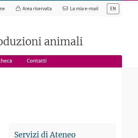
ine
Area riservata
La mia e-mail
EN
roduzioni animali
checa
Contatti
Servizi di Ateneo