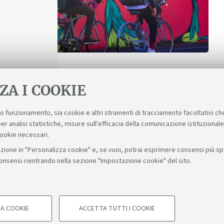
ZA I COOKIE
suo funzionamento, sia cookie e altri strumenti di tracciamento facoltativi ch
er analisi statistiche, misure sull'efficacia della comunicazione istituzional
cookie necessari.
zione in "Personalizza cookie" e, se vuoi, potrai esprimere consensi più spec
consensi rientrando nella sezione "Impostazione cookie" del sito.
Seguic
Bologna - Via Zamboni, 33 - 40126 Bologna - PI: 01131710376 - C
A COOKIE
ACCETTA TUTTI I COOKIE
COOKIE TECNICI - NECESSA
Impostazioni cookie