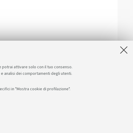
e potrai attivare solo con il tuo consenso.
e e analisi dei comportamenti degli utenti.
ifici in "Mostra cookie di profilazione".
i su:
App:
F: 80007010376
RI