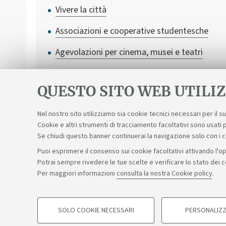
Vivere la città
Associazioni e cooperative studentesche
Agevolazioni per cinema, musei e teatri
Associazioni studentesche Veterinaria
QUESTO SITO WEB UTILIZ
Nel nostro sito utilizziamo sia cookie tecnici necessari per il 
Cookie e altri strumenti di tracciamento facoltativi sono usati p
Se chiudi questo banner continuerai la navigazione solo con i 
Puoi esprimere il consenso sui cookie facoltativi attivando l'op
Potrai sempre rivedere le tue scelte e verificare lo stato dei 
Sosteniamo il diritto alla conoscenza
Per maggiori informazioni
consulta la nostra Cookie policy
.
©Copyright 2026 - ALMA MATER STUDIORUM - Università di 
SOLO COOKIE NECESSARI
PERSONALIZZ
COOKIE DI PROFILAZIONE - FACOLTATIVI
Privacy
Note legali
Informazioni sul sito e accessibilità