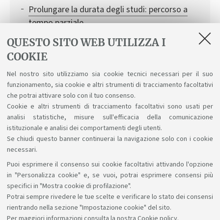
Prolungare la durata degli studi: percorso a
tempo parziale
Attivare una carriera alias
QUESTO SITO WEB UTILIZZA I
COOKIE
Iscriversi a singole attività formative
Nel nostro sito utilizziamo sia cookie tecnici necessari per il suo
Conciliare studio e lavoro
funzionamento, sia cookie e altri strumenti di tracciamento facoltativi
Riconoscimento crediti
che potrai attivare solo con il tuo consenso.
Cookie e altri strumenti di tracciamento facoltativi sono usati per
analisi statistiche, misure sull'efficacia della comunicazione
istituzionale e analisi dei comportamenti degli utenti.
Se chiudi questo banner continuerai la navigazione solo con i cookie
necessari.
Puoi esprimere il consenso sui cookie facoltativi attivando l'opzione
Sosteniamo il diritto alla conoscenza
in "Personalizza cookie" e, se vuoi, potrai esprimere consensi più
specifici in "Mostra cookie di profilazione".
Seguici su:
Potrai sempre rivedere le tue scelte e verificare lo stato dei consensi
rientrando nella sezione "Impostazione cookie" del sito.
Per maggiori informazioni
consulta la nostra Cookie policy
.